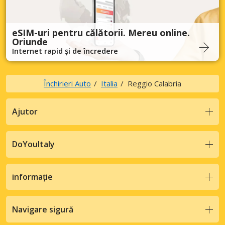
eSIM-uri pentru călătorii. Mereu online.
Oriunde
Internet rapid și de încredere
Închirieri Auto
Italia
Reggio Calabria
Ajutor
DoYouItaly
informație
Navigare sigură