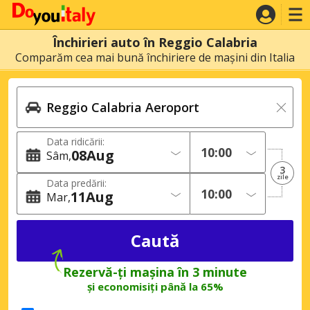
Închirieri auto în Reggio Calabria
Comparăm cea mai bună închiriere de mașini din Italia
Data ridicării:
08
Aug
Sâm
3
zile
Data predării:
11
Aug
Mar
Rezervă-ți mașina în 3 minute
și economisiți până la 65%