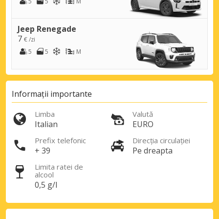
5
5
M
Economii de top
Jeep Renegade
Accesați ofertele exclusive ale
7
furnizorilor noștri
€ /zi
5
5
M
Autentificare cu eLink
Informații importante
Limba
Valută
Italian
EURO
Prefix telefonic
Direcția circulației
+ 39
Pe dreapta
Limita ratei de
alcool
0,5 g/l