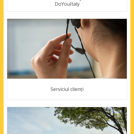
DoYouItaly
Serviciul clienți