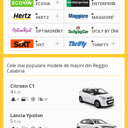
ECOVIA
ENTERPRISE
HERTZ
MAGGIORE
OPTIMORENT
SICILY BY CAR
SIXT
THRIFTY
Cele mai populare modele de mașini din Reggio
Calabria
Citroen C1
4
€ /zi
4
5
M
Lancia Ypsilon
5
€ /zi