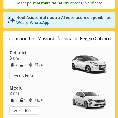
Bazat pe
mai mult de 94301
recenzii verificate
Nou! Asistentul nostru AI este acum disponibil pe
Web
și
WhatsApp
Cele mai ieftine Mașini de Închiriat în Reggio Calabria
Cei mici
3
€ /zi
4
3
M
Vezi oferta
Mediu
8
€ /zi
5
5
M
Vezi oferta