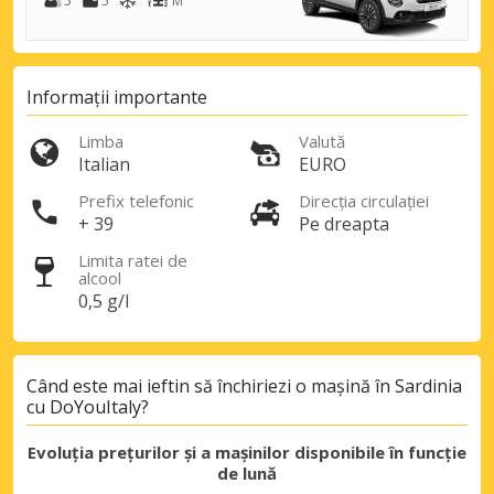
5
5
M
Informații importante
Limba
Valută
Italian
EURO
Prefix telefonic
Direcția circulației
+ 39
Pe dreapta
Limita ratei de
alcool
0,5 g/l
Când este mai ieftin să închiriezi o mașină în Sardinia
cu DoYouItaly?
Evoluția prețurilor și a mașinilor disponibile în funcție
de lună