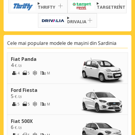
THRIFTY
TARGETRENT
DRIVALIA
Cele mai populare modele de mașini din Sardinia
Fiat Panda
4
€ /zi
4
5
M
Ford Fiesta
5
€ /zi
5
5
M
Fiat 500X
6
€ /zi