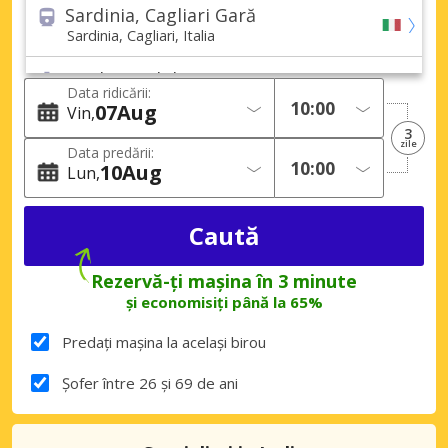
Sardinia, Cagliari Gară
Sardinia, Cagliari, Italia
Sardinia, Alghero Port
Data ridicării:
Sardinia, Alghero, Italia
07
Aug
Vin
3
Sardinia, Alghero (Toate zonele)
zile
Data predării:
Sardinia, Alghero, Italia
10
Aug
Lun
Sardinia, Cagliari (Toate zonele)
Sardinia, Cagliari, Italia
Sardinia, Olbia (Toate zonele)
Rezervă-ți mașina în 3 minute
Sardinia, Olbia, Italia
și economisiți până la 65%
Alghero, La Pietraia
Predați mașina la același birou
Alghero, La Pietraia, Italia
Șofer între 26 și 69 de ani
Alghero, Pivarada
Alghero, Pivarada, Italia