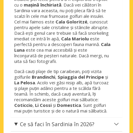
cu o
mașină închiriată
. Dacă vei călători în
Sardinia vara aceasta, nu poți pleca fără să te
scalzi în cele mai frumoase golfuri ale insulei.
Cel mai faimos este
Cala Goloritzé
, cunoscut
pentru apele sale cristaline și stâncile abrupte.
Dacă ești genul care trebuie să facă snorkeling
imediat ce intră în apă,
Cala Mariolu
este
perfectă pentru a descoperi fauna marină.
Cala
Luna
este cea mai accesibilă și este
înconjurată de peșteri naturale. Dacă mergi, nu
uita să faci fotografii.
Dacă cauți plaje de tip caraibean, poți vizita
golfurile
Brandinchi
,
Spiaggia del Principe
și
La Pelosa
. Acolo vei găsi nisip alb, apă turcoaz
și plaje puțin adânci pentru a te scălda fără
teamă. În schimb, dacă cauți aventură, îți
recomandăm aceste golfuri mai sălbatice:
Coticcio
,
Li Cossi
și
Domestica
. Sunt golfuri
mai puțin turistice și de o natură mai sălbatică.
Ce să faci în Sardinia în 2026?