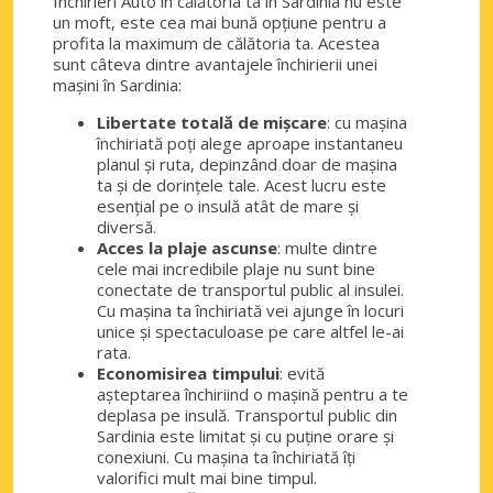
Închirieri Auto în călătoria ta în Sardinia nu este
un moft, este cea mai bună opțiune pentru a
profita la maximum de călătoria ta. Acestea
sunt câteva dintre avantajele închirierii unei
mașini în Sardinia:
Libertate totală de mișcare
: cu mașina
închiriată poți alege aproape instantaneu
planul și ruta, depinzând doar de mașina
ta și de dorințele tale. Acest lucru este
esențial pe o insulă atât de mare și
diversă.
Acces la plaje ascunse
: multe dintre
cele mai incredibile plaje nu sunt bine
conectate de transportul public al insulei.
Cu mașina ta închiriată vei ajunge în locuri
unice și spectaculoase pe care altfel le-ai
rata.
Economisirea timpului
: evită
așteptarea închiriind o mașină pentru a te
deplasa pe insulă. Transportul public din
Sardinia este limitat și cu puține orare și
conexiuni. Cu mașina ta închiriată îți
valorifici mult mai bine timpul.