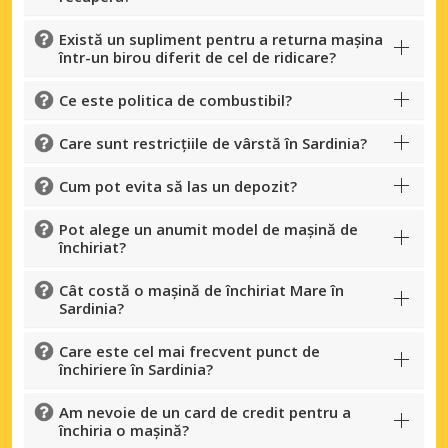
Există un supliment pentru a returna mașina
într-un birou diferit de cel de ridicare?
Ce este politica de combustibil?
Care sunt restricțiile de vârstă în Sardinia?
Cum pot evita să las un depozit?
Pot alege un anumit model de mașină de
închiriat?
Cât costă o mașină de închiriat Mare în
Economii de top
Sardinia?
Accesați ofertele exclusive ale
furnizorilor noștri
Care este cel mai frecvent punct de
închiriere în Sardinia?
Am nevoie de un card de credit pentru a
închiria o mașină?
Autentificare cu eLink