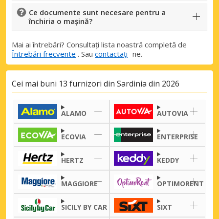
Ce documente sunt necesare pentru a
închiria o mașină?
Mai ai întrebări? Consultați lista noastră completă de
Întrebări frecvente
. Sau
contactați
-ne.
Cei mai buni 13 furnizori din Sardinia din 2026
ALAMO
AUTOVIA
ECOVIA
ENTERPRISE
HERTZ
KEDDY
MAGGIORE
OPTIMORENT
SICILY BY CAR
SIXT