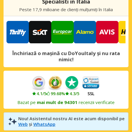
Specialisti in Italia
Cagliari, Viale Monastir
Peste 17,9 milioane de clienți mulțumiți în Italia
Cagliari, Viale Monastir, Italia
Olbia, Genova Street
Olbia, Genova Street, Italia
Sardinia, Iglesias Oraș
Sardinia, Iglesias, Italia
Închiriază o mașină cu DoYouItaly și nu rata
nimic!
Sardinia, Nuoro Oraș
Sardinia, Nuoro, Italia
Sardinia, Ozieri Oraș
Sardinia, Ozieri, Italia
4.1/5
99.68%
4.3/5
SSL
Sardinia, Porto Cervo Oraș
Bazat pe
mai mult de 94301
recenzii verificate
Sardinia, Porto Cervo, Italia
Sardinia, Porto Rotondo Oraș
Nou! Asistentul nostru AI este acum disponibil pe
Sardinia, Porto Rotondo, Italia
Web
și
WhatsApp