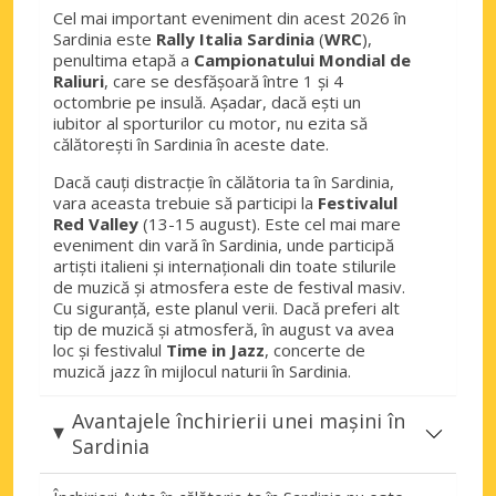
Cel mai important eveniment din acest 2026 în
Sardinia este
Rally Italia Sardinia
(
WRC
),
penultima etapă a
Campionatului Mondial de
Raliuri
, care se desfășoară între 1 și 4
octombrie pe insulă. Așadar, dacă ești un
iubitor al sporturilor cu motor, nu ezita să
călătorești în Sardinia în aceste date.
Dacă cauți distracție în călătoria ta în Sardinia,
vara aceasta trebuie să participi la
Festivalul
Red Valley
(13-15 august). Este cel mai mare
eveniment din vară în Sardinia, unde participă
artiști italieni și internaționali din toate stilurile
de muzică și atmosfera este de festival masiv.
Cu siguranță, este planul verii. Dacă preferi alt
tip de muzică și atmosferă, în august va avea
loc și festivalul
Time in Jazz
, concerte de
muzică jazz în mijlocul naturii în Sardinia.
Avantajele închirierii unei mașini în
Sardinia