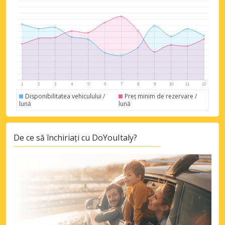
Disponibilitatea vehiculului /
Preț minim de rezervare /
lună
lună
De ce să închiriați cu DoYouItaly?