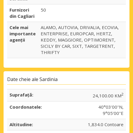
Furnizori
50
din Cagliari
Cele mai
ALAMO, AUTOVIA, DRIVALIA, ECOVIA,
importante
ENTERPRISE, EUROPCAR, HERTZ,
agenții
KEDDY, MAGGIORE, OPTIMORENT,
SICILY BY CAR, SIXT, TARGETRENT,
THRIFTY
Date cheie ale Sardinia
Suprafaţă:
2
24,100.00 KM
Coordonatele:
40°03'00''N,
9°05'00''E
Altitudine:
1,834.0 Contoare