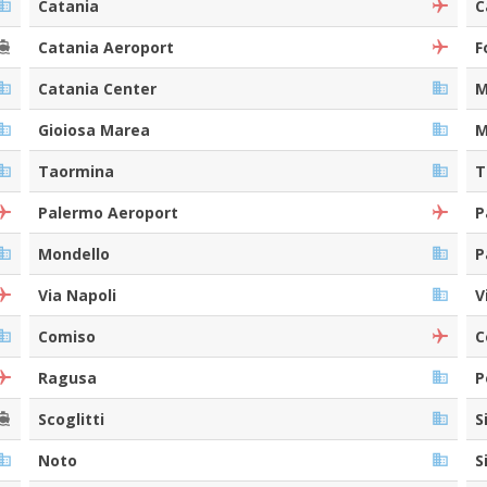
Catania
C
Catania Aeroport
F
Catania Center
M
Gioiosa Marea
M
Taormina
T
Palermo Aeroport
P
Mondello
P
Via Napoli
V
Comiso
C
Ragusa
P
Scoglitti
S
Noto
S