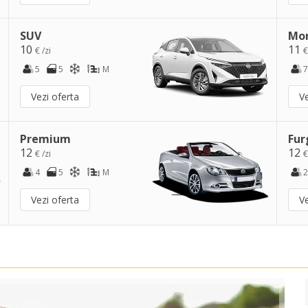
SUV
Mo
10
11
€ /zi
€
5
5
M
7
Vezi oferta
Ve
Premium
Fur
12
12
€ /zi
€
4
5
M
2
Vezi oferta
Ve