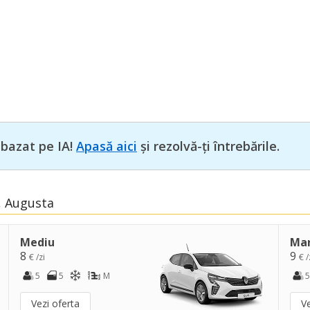
 bazat pe IA!
Apasă aici
și rezolvă-ți întrebările.
a, Augusta
Mediu
Ma
8
9
€ /zi
€ /
5
5
M
5
Vezi oferta
Ve