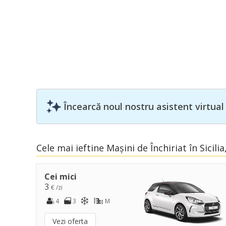
Încearcă noul nostru asistent virtual
Cele mai ieftine Mașini de Închiriat în Sicili
Cei mici
3
€ /zi
4
3
M
Vezi oferta