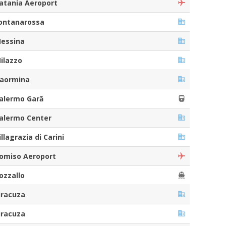
atania Aeroport
ontanarossa
essina
ilazzo
aormina
alermo Gară
alermo Center
illagrazia di Carini
omiso Aeroport
ozzallo
iracuza
iracuza