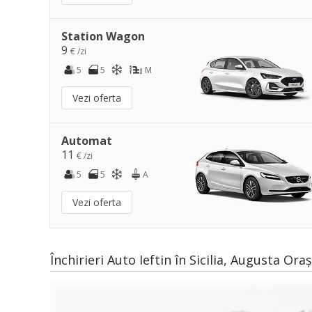
Station Wagon
9
€ /zi
5
5
M
Vezi oferta
Automat
11
€ /zi
5
5
A
Vezi oferta
Închirieri Auto Ieftin în Sicilia, Augusta Oraș