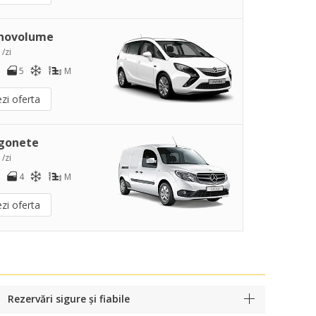
novolume
 /zi
5
M
zi oferta
gonete
 /zi
4
M
zi oferta
Rezervări sigure și fiabile