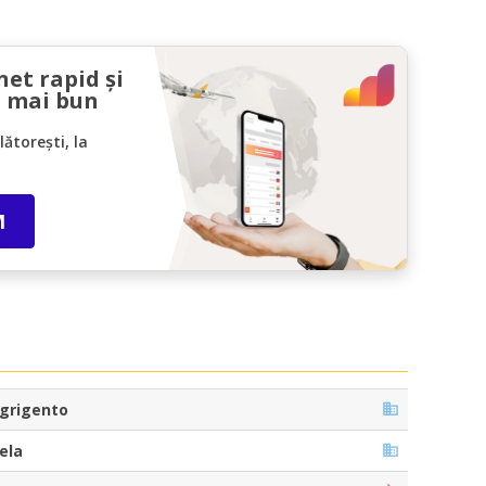
net rapid și
l mai bun
ătorești, la
M
grigento
ela