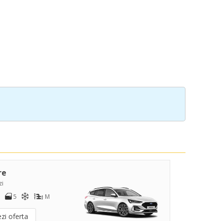
re
zi
5
M
zi oferta