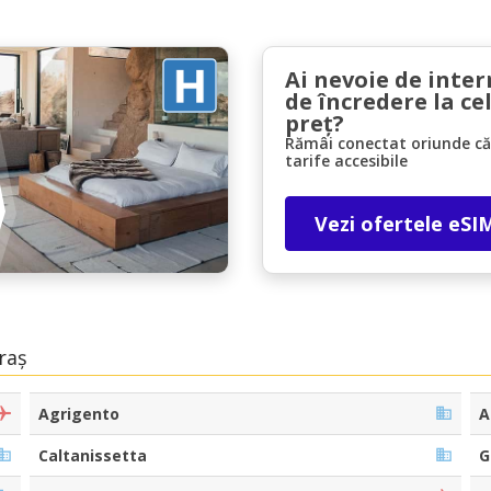
Ai nevoie de inter
de încredere la ce
preț?
Rămâi conectat oriunde căl
tarife accesibile
Economii de top
Accesați ofertele exclusive ale furnizorilor
Vezi ofertele eSI
noștri
Autentificare cu eLink
raș
Agrigento
A
Caltanissetta
G