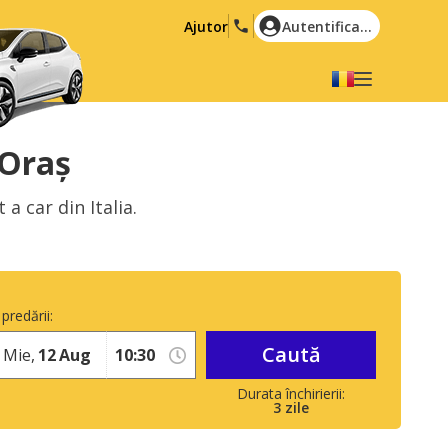
Ajutor
Autentificare
Alegeți limba dvs
English
Español
 Oraș
Deutsch
Français
a car din Italia.
Italiano
Nederlands
Português
English (US)
Polski
Türkçe
predării:
Română
Ελληνικά
Caută
Русский
Hrvatski
Mie,
12
Aug
العربية
3
zile