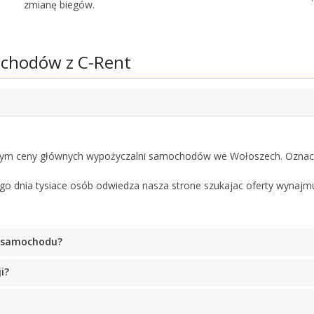
zmianę biegów.
partnerów
chodów z C-Rent
Zaloguj się przez eLink
tym ceny głównych wypożyczalni samochodów we Wołoszech. Oznacz
o dnia tysiace osób odwiedza nasza strone szukajac oferty wynajm
o samochodu?
i?