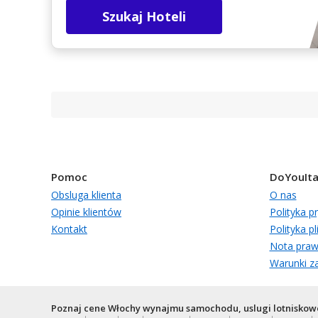
Szukaj Hoteli
Pomoc
DoYouIta
Obsluga klienta
O nas
Opinie klientów
Polityka p
Kontakt
Polityka p
Nota pra
Warunki za
Poznaj cene Włochy wynajmu samochodu, uslugi lotniskow