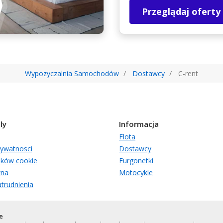
Przeglądaj oferty
Wypozyczalnia Samochodów
Dostawcy
C-rent
ly
Informacja
Flota
rywatnosci
Dostawcy
lików cookie
Furgonetki
wna
Motocykle
trudnienia
e