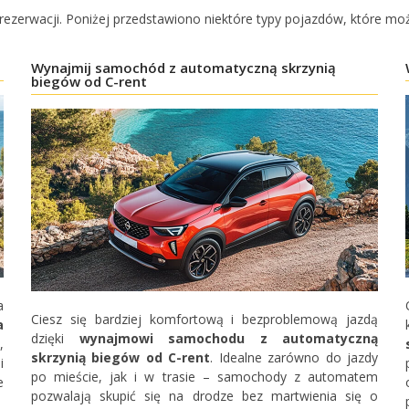
at rezerwacji. Poniżej przedstawiono niektóre typy pojazdów, które m
Wynajmij samochód z automatyczną skrzynią
biegów od C-rent
a
Ciesz się bardziej komfortową i bezproblemową jazdą
a
dzięki
wynajmowi samochodu z automatyczną
,
skrzynią biegów od C-rent
. Idealne zarówno do jazdy
i
po mieście, jak i w trasie – samochody z automatem
e
Najlepsze oszczędności
pozwalają skupić się na drodze bez martwienia się o
Uzyskaj dostęp do ekskluzywnych ofert