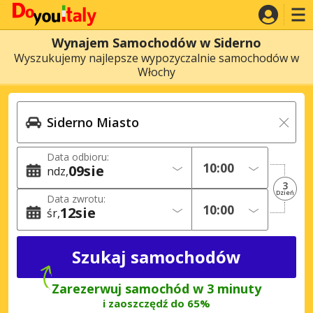
Wynajem Samochodów w Siderno
Wyszukujemy najlepsze wypozyczalnie samochodów w
Włochy
Data odbioru:
09
sie
ndz
3
Dzień
Data zwrotu:
12
sie
śr
Zarezerwuj samochód w 3 minuty
i zaoszczędź do 65%