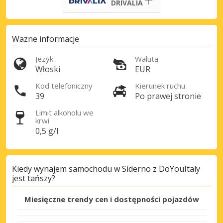
DRIVALIA
Wazne informacje
Jezyk
Waluta
Włoski
EUR
Kod telefoniczny
Kierunek ruchu
39
Po prawej stronie
Najlepsze oszczędności
Limit alkoholu we
Uzyskaj dostęp do ekskluzywnych ofert
krwi
partnerów
0,5 g/l
Kiedy wynajem samochodu w Siderno z DoYouItaly
Zaloguj się przez eLink
jest tańszy?
Miesięczne trendy cen i dostępności pojazdów