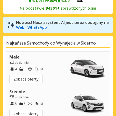
4.1/5
99.68%
4.3/5
SSL
Na podstawie
94301+
sprawdzonych opinii
Nowość! Nasz asystent AI jest teraz dostępny na
Web
i
WhatsApp
Najtańsze Samochody do Wynajęcia w Siderno
Male
€3
/dziennie
4
3
M
Zobacz oferty
Srednie
€8
/dziennie
5
5
M
Zobacz oferty