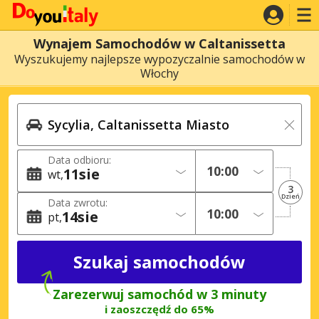
Wynajem Samochodów w Caltanissetta
Wyszukujemy najlepsze wypozyczalnie samochodów w
Włochy
Data odbioru:
11
sie
wt
3
Dzień
Data zwrotu:
14
sie
pt
Zarezerwuj samochód w 3 minuty
i zaoszczędź do 65%