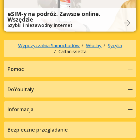
eSIM-y na podróż. Zawsze online.
Wszędzie
Szybki i niezawodny internet
Wypozyczalnia Samochodów
Włochy
Sycylia
Caltanissetta
Pomoc
DoYouItaly
Informacja
Bezpieczne przegladanie