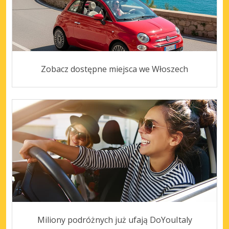
Zobacz dostępne miejsca we Włoszech
Miliony podróżnych już ufają DoYouItaly