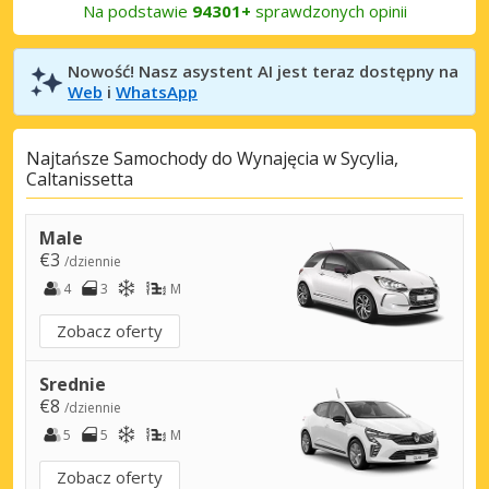
Na podstawie
94301+
sprawdzonych opinii
Nowość! Nasz asystent AI jest teraz dostępny na
Web
i
WhatsApp
Najtańsze Samochody do Wynajęcia w Sycylia,
Caltanissetta
Male
€3
/dziennie
4
3
M
Zobacz oferty
Srednie
€8
/dziennie
5
5
M
Zobacz oferty