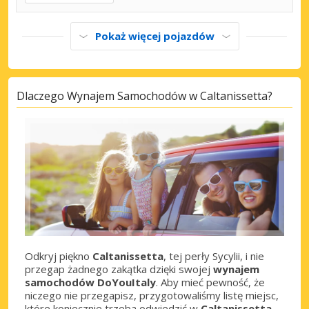
Pokaż więcej pojazdów
Dlaczego Wynajem Samochodów w Caltanissetta?
Odkryj piękno
Caltanissetta
, tej perły Sycylii, i nie
przegap żadnego zakątka dzięki swojej
wynajem
samochodów DoYouItaly
. Aby mieć pewność, że
niczego nie przegapisz, przygotowaliśmy listę miejsc,
które koniecznie trzeba odwiedzić w
Caltanissetta
.