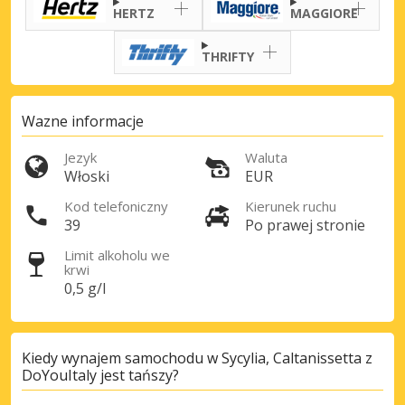
HERTZ
MAGGIORE
THRIFTY
Wazne informacje
Jezyk
Waluta
Włoski
EUR
Kod telefoniczny
Kierunek ruchu
39
Po prawej stronie
Najlepsze oszczędności
Uzyskaj dostęp do ekskluzywnych ofert
Limit alkoholu we
partnerów
krwi
0,5 g/l
Zaloguj się przez eLink
Kiedy wynajem samochodu w Sycylia, Caltanissetta z
DoYouItaly jest tańszy?