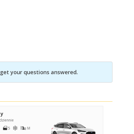
get your questions answered.
y
dziennie
5
M