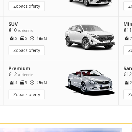
Zobacz oferty
Z
SUV
Min
€10
€1
/dziennie
5
5
M
7
Zobacz oferty
Z
Premium
Sam
€12
€1
/dziennie
4
5
M
2
Zobacz oferty
Z