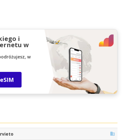
kiego i
ernetu w
podróżujesz, w
 eSIM
rvieto