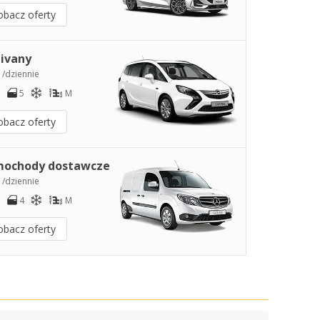
obacz oferty
ivany
1
/dziennie
5
M
obacz oferty
ochody dostawcze
2
/dziennie
4
M
obacz oferty