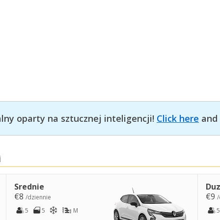
ny oparty na sztucznej inteligencji!
Click here
and 
i
Srednie
Duz
€8
€9
/dziennie
/
5
5
M
5