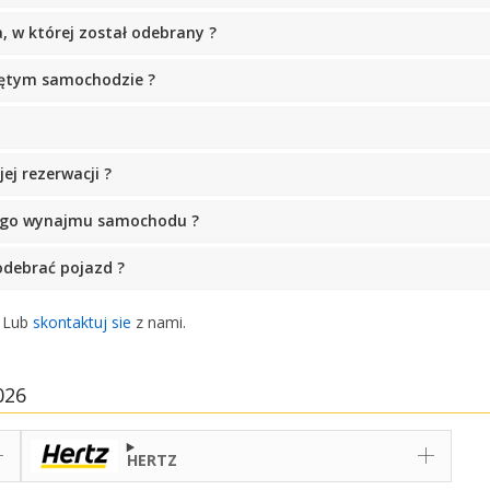
, w której został odebrany ?
jętym samochodzie ?
j rezerwacji ?
ego wynajmu samochodu ?
odebrać pojazd ?
. Lub
skontaktuj sie
z nami.
026
HERTZ