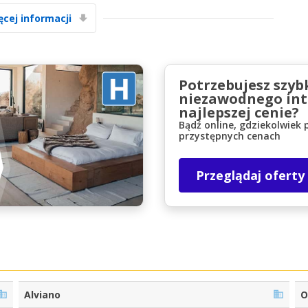
ęcej informacji
Potrzebujesz szyb
niezawodnego int
najlepszej cenie?
Najlepsze oszczędności
Bądź online, gdziekolwiek 
przystępnych cenach
Uzyskaj dostęp do ekskluzywnych ofert
partnerów
Przeglądaj oferty
Zaloguj się przez eLink
Alviano
O