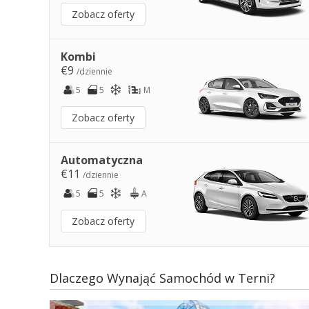
Zobacz oferty
Kombi
€9
/dziennie
5
5
M
Zobacz oferty
Automatyczna
€11
/dziennie
5
5
A
Zobacz oferty
Dlaczego Wynająć Samochód w Terni?