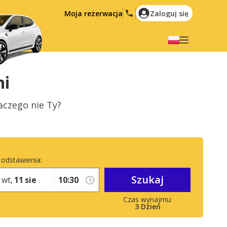
Moja rezerwacja
Zaloguj się
Wybierz swój język
English
Español
i
Deutsch
Français
aczego nie Ty?
Italiano
Nederlands
Português
English (US)
Polski
Türkçe
 odstawienia:
Română
Ελληνικά
Szukaj
Русский
Hrvatski
wt,
11
sie
العربية
3
Dzień