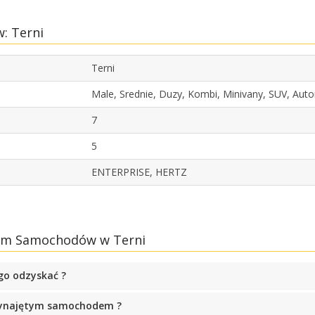
: Terni
Terni
Male, Srednie, Duzy, Kombi, Minivany, SUV, Au
7
5
ENTERPRISE, HERTZ
jem Samochodów w Terni
go odzyskać ?
 wynajętym samochodem ?