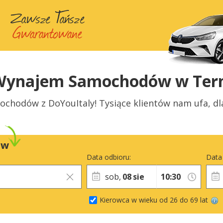
Wynajem Samochodów w Tern
hodów z DoYouItaly! Tysiące klientów nam ufa, dl
ów
Data odbioru:
Data
sob,
08
sie
Kierowca w wieku od 26 do 69 lat