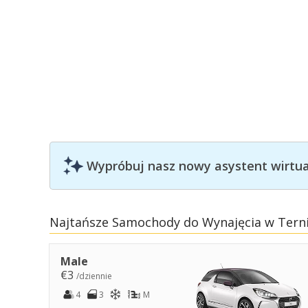
Wypróbuj nasz nowy asystent wirtual
Najtańsze Samochody do Wynajęcia w Tern
Male
€3
/dziennie
4
3
M