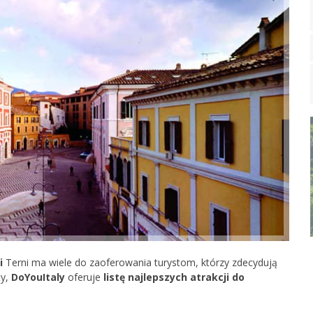
i
Terni ma wiele do zaoferowania turystom, którzy zdecydują
ty,
DoYouItaly
oferuje
listę najlepszych atrakcji do