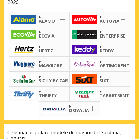
2026
ALAMO
AUTOVIA
ECOVIA
ENTERPRISE
HERTZ
KEDDY
MAGGIORE
OPTIMORENT
SICILY BY CAR
SIXT
THRIFTY
TARGETRENT
DRIVALIA
Cele mai populare modele de mașini din Sardinia,
Cagliari