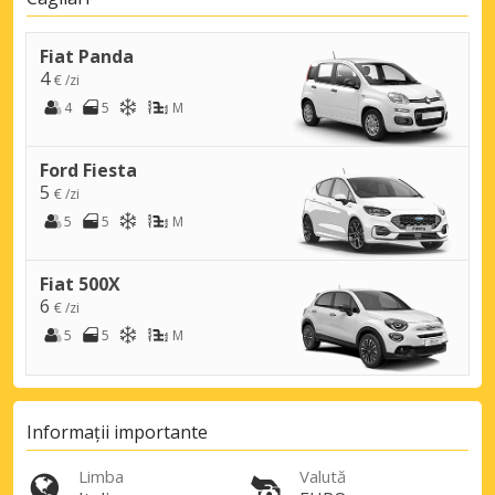
Fiat Panda
4
€ /zi
4
5
M
Ford Fiesta
5
€ /zi
5
5
M
Fiat 500X
6
€ /zi
5
5
M
Informații importante
Limba
Valută