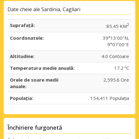
Date cheie ale Sardinia, Cagliari
Suprafaţă:
2
85.45 KM
Coordonatele:
39°13'00''N,
9°07'00''E
Altitudine:
4.0 Contoare
Temperatura medie anuală:
17.2 ºC
Orele de soare medii
2,595.6 Ore
anuale:
Populația:
154,411 Populația
Închiriere furgonetă