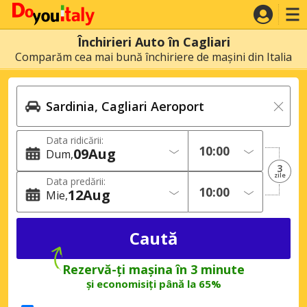
Închirieri Auto în Cagliari
Comparăm cea mai bună închiriere de mașini din Italia
Data ridicării:
09
Aug
Dum
3
zile
Data predării:
12
Aug
Mie
Rezervă-ți mașina în 3 minute
și economisiți până la 65%