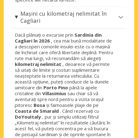
Mașini cu kilometraj nelimitat în
Cagliari
Dacă plănuiți o excursie prin
Sardinia din
Cagliari în 2026
, cea mai bună modalitate de
a descoperi comorile insulei este cu o mașină
de închiriat care oferă libertate deplină. Pentru
rute mai lungi, vă recomandăm să alegeți
kilometraj nelimitat
, deoarece vă permite
să uitați de limite și costuri suplimentare
neașteptate la returnarea vehiculului. Cu
această opțiune, puteți conduce de la dunele
uimitoare din
Porto Pino
până la apele
cristaline din
Villasimius
sau chiar să vă
aventurați spre nord pentru a vizita orașul
pitoresc
Bosa
și faimoasele plaje de pe
Coasta de Smarald
. Când rezervați cu
DoYouItaly
, pur și simplu utilizați filtrul
„Kilometraj nelimitat” în rezultatele căutării; în
acest fel, vă puteți concentra pe a vă bucura
de peisajul sardinian și de opririle spontane în