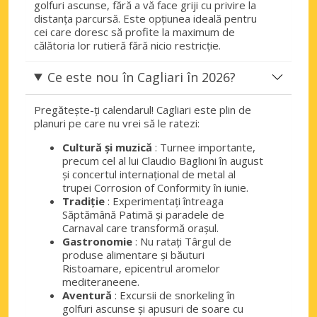
golfuri ascunse, fără a vă face griji cu privire la
distanța parcursă. Este opțiunea ideală pentru
cei care doresc să profite la maximum de
călătoria lor rutieră fără nicio restricție.
Ce este nou în Cagliari în 2026?
Pregătește-ți calendarul! Cagliari este plin de
planuri pe care nu vrei să le ratezi:
Cultură și muzică
: Turnee importante,
precum cel al lui Claudio Baglioni în august
și concertul internațional de metal al
trupei Corrosion of Conformity în iunie.
Tradiție
: Experimentați întreaga
Săptămână Patimă și paradele de
Carnaval care transformă orașul.
Gastronomie
: Nu ratați Târgul de
produse alimentare și băuturi
Ristoamare, epicentrul aromelor
mediteraneene.
Aventură
: Excursii de snorkeling în
golfuri ascunse și apusuri de soare cu