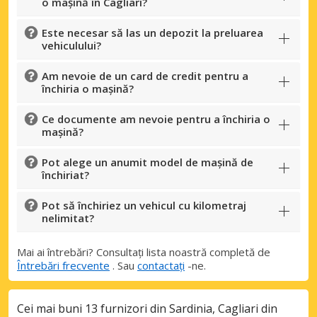
o mașină în Cagliari?
Este necesar să las un depozit la preluarea
vehiculului?
Am nevoie de un card de credit pentru a
închiria o mașină?
Ce documente am nevoie pentru a închiria o
mașină?
Economii de top
Pot alege un anumit model de mașină de
Accesați ofertele exclusive ale
închiriat?
furnizorilor noștri
Pot să închiriez un vehicul cu kilometraj
nelimitat?
Autentificare cu eLink
Mai ai întrebări? Consultați lista noastră completă de
Întrebări frecvente
. Sau
contactați
-ne.
Cei mai buni 13 furnizori din Sardinia, Cagliari din