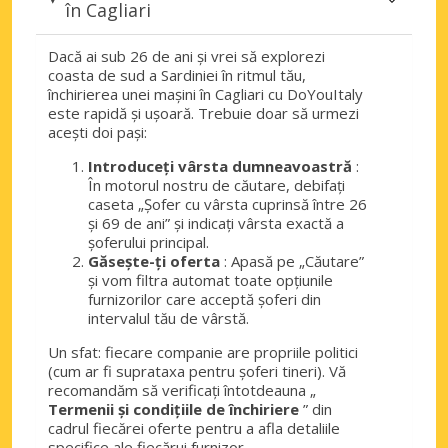
în Cagliari
Dacă ai sub 26 de ani și vrei să explorezi
coasta de sud a Sardiniei în ritmul tău,
închirierea unei mașini în Cagliari cu DoYouItaly
este rapidă și ușoară. Trebuie doar să urmezi
acești doi pași:
Introduceți vârsta dumneavoastră
:
În motorul nostru de căutare, debifați
caseta „Șofer cu vârsta cuprinsă între 26
și 69 de ani” și indicați vârsta exactă a
șoferului principal.
Găsește-ți oferta
: Apasă pe „Căutare”
și vom filtra automat toate opțiunile
furnizorilor care acceptă șoferi din
intervalul tău de vârstă.
Un sfat: fiecare companie are propriile politici
(cum ar fi suprataxa pentru șoferi tineri). Vă
recomandăm să verificați întotdeauna „
Termenii și condițiile de închiriere
” din
cadrul fiecărei oferte pentru a afla detaliile
specifice ale fiecărui furnizor.