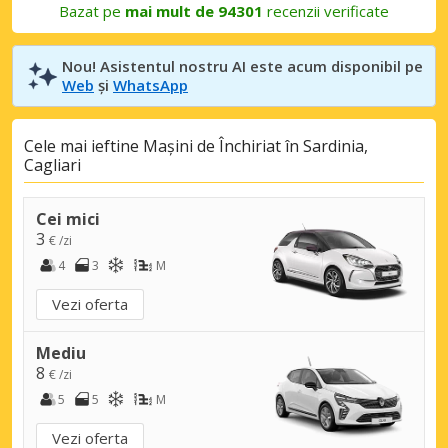
Bazat pe
mai mult de 94301
recenzii verificate
Nou! Asistentul nostru AI este acum disponibil pe
Web
și
WhatsApp
Cele mai ieftine Mașini de Închiriat în Sardinia,
Cagliari
Cei mici
3
€ /zi
4
3
M
Vezi oferta
Mediu
8
€ /zi
5
5
M
Vezi oferta