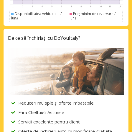
Disponibilitatea vehiculului /
Preț minim de rezervare /
lună
lună
De ce să închiriați cu DoYouItaly?
Reduceri multiple și oferte imbatabile
Fără Cheltuieli Ascunse
Servicii excelente pentru clienți
Oferte de inchirieri auto cu modificare gratuita