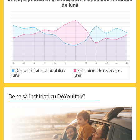
de lună
Disponibilitatea vehiculului /
Preț minim de rezervare /
lună
lună
De ce să închiriați cu DoYouItaly?