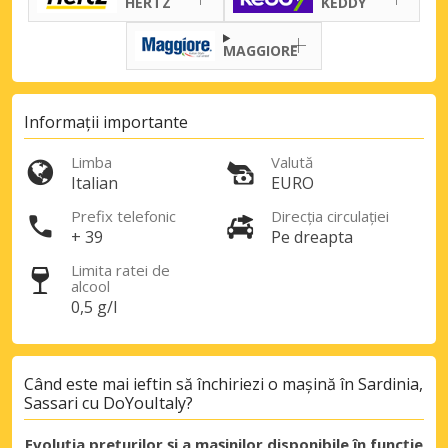
HERTZ
KEDDY
MAGGIORE
Informații importante
Limba
Valută
Italian
EURO
Economii de top
Prefix telefonic
Direcția circulației
Accesați ofertele exclusive ale
+ 39
Pe dreapta
furnizorilor noștri
Limita ratei de
alcool
0,5 g/l
Autentificare cu eLink
Când este mai ieftin să închiriezi o mașină în Sardinia,
Sassari cu DoYouItaly?
Evoluția prețurilor și a mașinilor disponibile în funcție