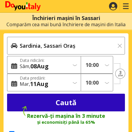
Închirieri mașini în Sassari
Comparăm cea mai bună închiriere de mașini din Italia
Data ridicării:
08
Aug
Sâm
3
zile
Data predării:
11
Aug
Mar
Rezervă-ți mașina în 3 minute
și economisiți până la 65%