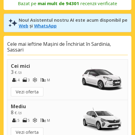
Bazat pe
mai mult de 94301
recenzii verificate
Nou! Asistentul nostru AI este acum disponibil pe
Web
și
WhatsApp
Cele mai ieftine Mașini de Închiriat în Sardinia,
Sassari
Cei mici
3
€ /zi
4
3
M
Vezi oferta
Mediu
8
€ /zi
5
5
M
Vezi oferta