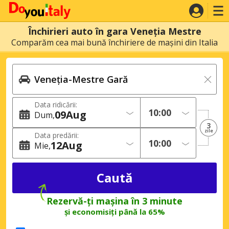
Închirieri auto în gara Veneția Mestre
Comparăm cea mai bună închiriere de mașini din Italia
Data ridicării:
09
Aug
Dum
3
zile
Data predării:
12
Aug
Mie
Rezervă-ți mașina în 3 minute
și economisiți până la 65%