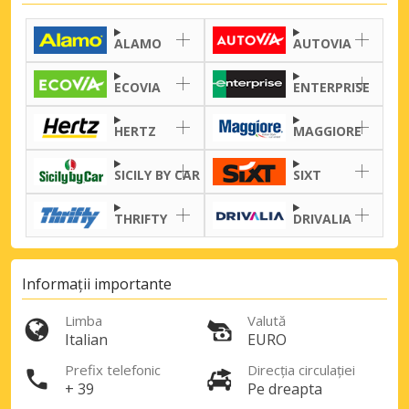
ALAMO
AUTOVIA
ECOVIA
ENTERPRISE
HERTZ
MAGGIORE
SICILY BY CAR
SIXT
THRIFTY
DRIVALIA
Informații importante
Economii de top
Accesați ofertele exclusive ale
Limba
Valută
furnizorilor noștri
Italian
EURO
Prefix telefonic
Direcția circulației
+ 39
Pe dreapta