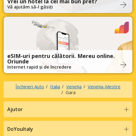
Vrei un hotel la cel mai bun pret?
Vă ajutăm să-l găsiți
eSIM-uri pentru călătorii. Mereu online.
Oriunde
Internet rapid și de încredere
Închirieri Auto
Italia
Veneția
Veneția-Mestre
Gara
Ajutor
DoYouItaly