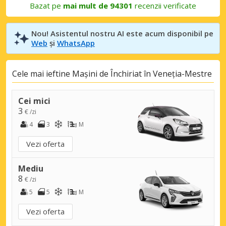
Bazat pe
mai mult de 94301
recenzii verificate
Nou! Asistentul nostru AI este acum disponibil pe
Web
și
WhatsApp
Cele mai ieftine Mașini de Închiriat în Veneția-Mestre
Cei mici
3
€ /zi
4
3
M
Vezi oferta
Mediu
8
€ /zi
5
5
M
Vezi oferta