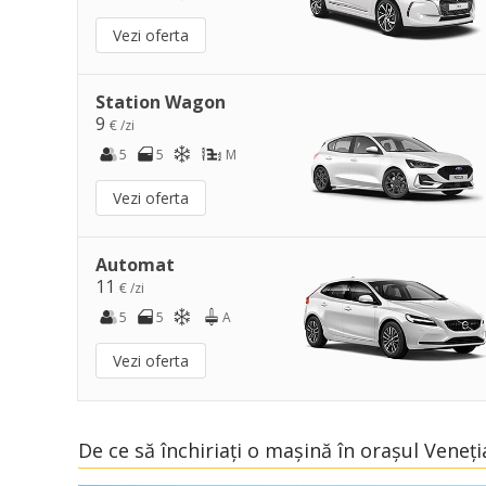
Vezi oferta
Station Wagon
9
€ /zi
5
5
M
Vezi oferta
Automat
11
€ /zi
5
5
A
Vezi oferta
De ce să închiriați o mașină în orașul Veneți