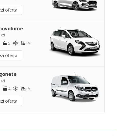
zi oferta
novolume
 /zi
5
M
zi oferta
gonete
 /zi
4
M
zi oferta