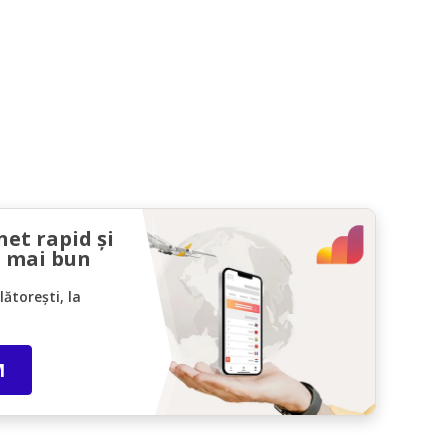
net rapid și
l mai bun
ătorești, la
M