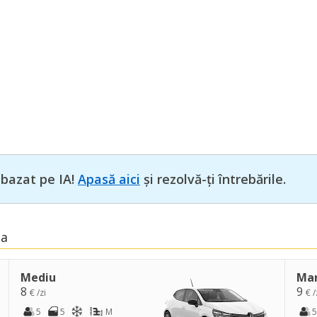
 bazat pe IA!
Apasă aici
și rezolvă-ți întrebările.
ia
Mediu
Ma
8
9
€ /zi
€ /
5
5
M
5