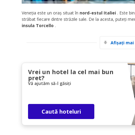
Veneția este un oraș situat în
nord-estul Italiei
. Este bi
străbat fiecare dintre străzile sale. De la acesta, puteți me
insula Torcello
.
Afișați mai
Vrei un hotel la cel mai bun
pret?
Vă ajutăm să-l găsiți
Caută hoteluri