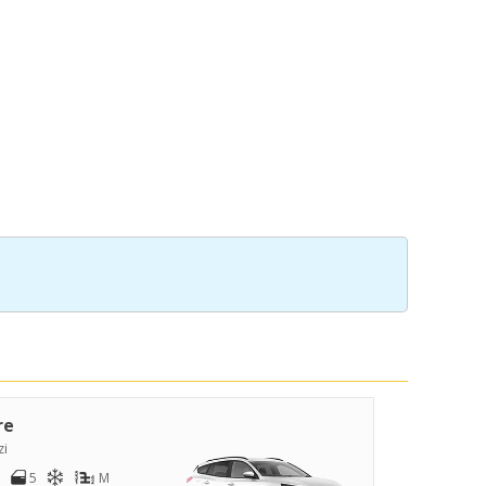
re
zi
5
M