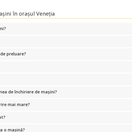
șini în orașul Veneția
ni?
 de preluare?
ea de închiriere de mașini?
rire mai mare?
at?
ria o mașină?