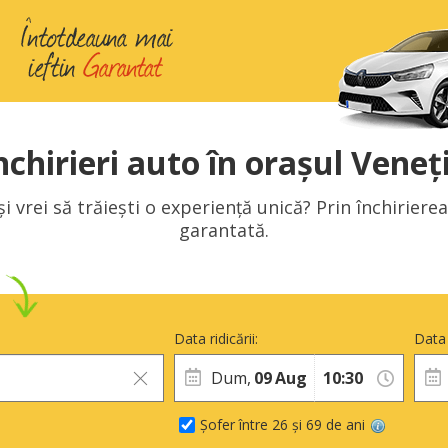
nchirieri auto în orașul Veneț
și vrei să trăiești o experiență unică? Prin închirier
garantată.
Data ridicării:
Data 
Dum,
09
Aug
Șofer între 26 și 69 de ani