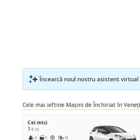
Încearcă noul nostru asistent virtual
Cele mai ieftine Mașini de Închiriat în Veneț
Cei mici
3
€ /zi
4
3
M