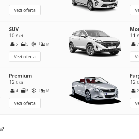
Vezi oferta
Ve
SUV
Mo
10
11
€ /zi
€
5
5
M
7
Vezi oferta
Ve
Premium
Fur
12
12
€ /zi
€
4
5
M
2
Vezi oferta
Ve
a?