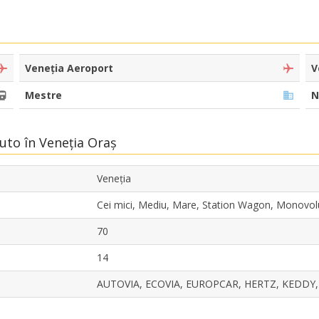
Veneția Aeroport
V
Mestre
N
Auto în Veneția Oraș
Veneția
Cei mici, Mediu, Mare, Station Wagon, Monovo
70
14
AUTOVIA, ECOVIA, EUROPCAR, HERTZ, KEDDY,