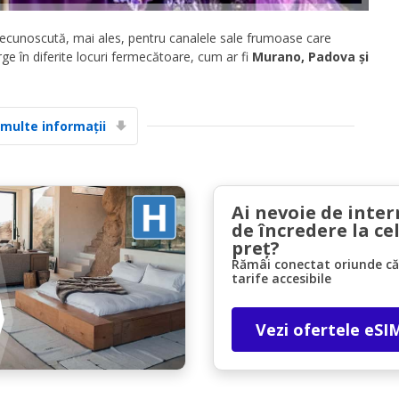
necunoscută, mai ales, pentru canalele sale frumoase care
rge în diferite locuri fermecătoare, cum ar fi
Murano, Padova și
 multe informații
Economii de top
Accesați ofertele exclusive ale furnizorilor
noștri
Ai nevoie de inter
de încredere la ce
preț?
Rămâi conectat oriunde căl
Autentificare cu eLink
tarife accesibile
Vezi ofertele eSI